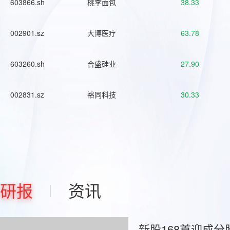
603866.sh
桃李面包
38.33
002901.sz
大博医疗
63.78
603260.sh
合盛硅业
27.90
002831.sz
裕同科技
30.33
研报
资讯
新股168首迎成分