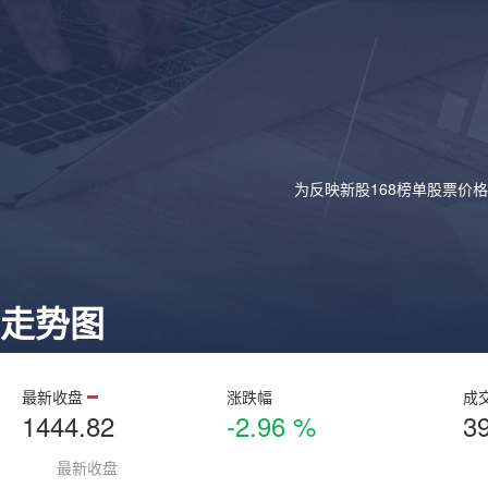
为反映新股168榜单股票价
走势图
最新收盘
涨跌幅
成
1444.82
-2.96 %
3