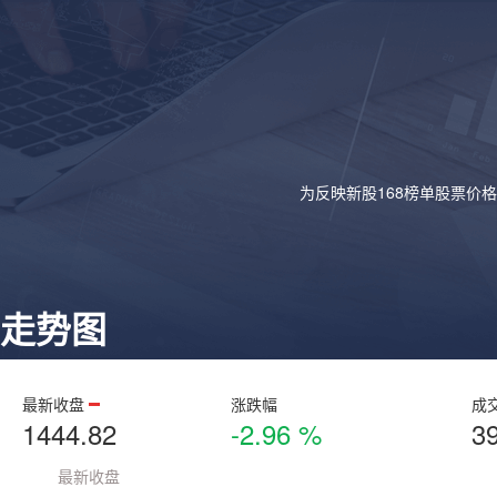
为反映新股168榜单股票价
走势图
最新收盘
涨跌幅
成
1444.82
-2.96 %
3