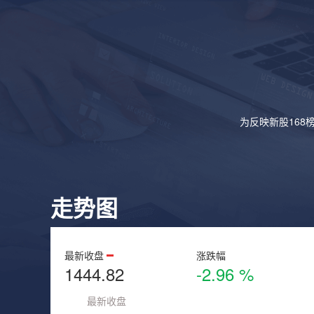
为反映新股168
走势图
最新收盘
涨跌幅
1444.82
-2.96 %