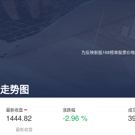
为反映新股168榜单股票价
走势图
最新收盘
涨跌幅
成
1444.82
-2.96 %
3