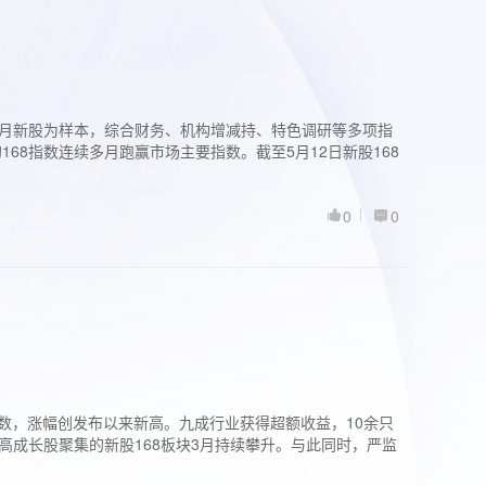
过3个月新股为样本，综合财务、机构增减持、特色调研等多项指
68指数连续多月跑赢市场主要指数。截至5月12日新股168
0
0
股指数，涨幅创发布以来新高。九成行业获得超额收益，10余只
高成长股聚集的新股168板块3月持续攀升。与此同时，严监