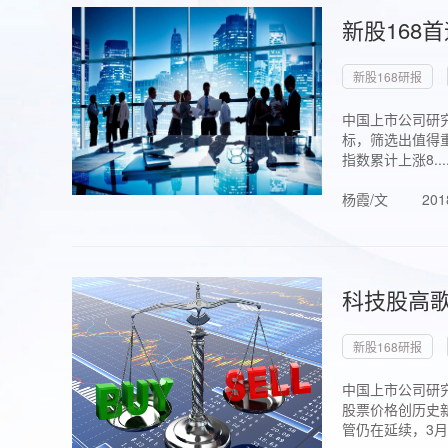
新股168
新股168研报
中国上市公司研究
标，筛选出值得重
指数累计上涨8...
杨霞/文
201
科技股高歌
新股168研报
中国上市公司研究
股票价格创历史新
管仍在延续，3月1.