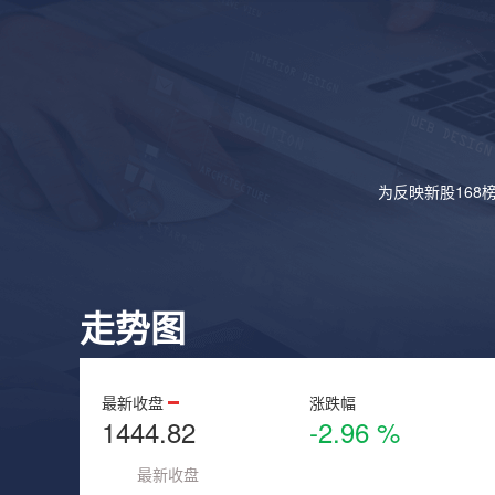
为反映新股168
走势图
最新收盘
涨跌幅
1444.82
-2.96 %