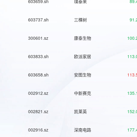
603659.sh
璞泰来
89.
603737.sh
三棵树
91.
300601.sz
康泰生物
100.
603833.sh
欧派家居
113.
603658.sh
安图生物
113.
002912.sz
中新赛克
135.
002821.sz
凯莱英
152.
002916.sz
深南电路
177.