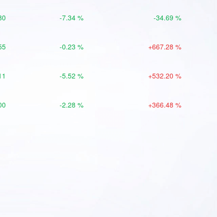
80
-7.34 %
-34.69 %
55
-0.23 %
+667.28 %
11
-5.52 %
+532.20 %
00
-2.28 %
+366.48 %