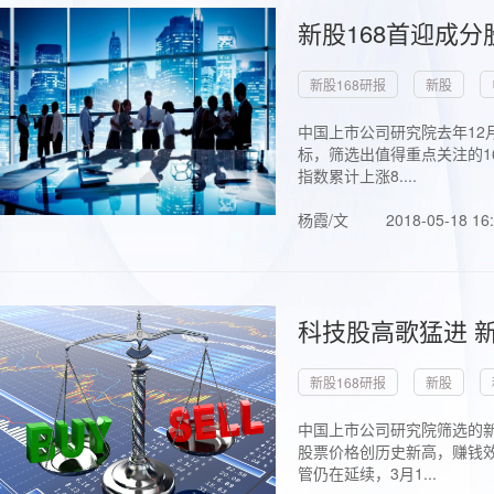
新股168首迎成分
新股168研报
新股
中国上市公司研究院去年12
标，筛选出值得重点关注的1
指数累计上涨8....
杨霞/文
2018-05-18 16
科技股高歌猛进 新
新股168研报
新股
中国上市公司研究院筛选的新
股票价格创历史新高，赚钱效
管仍在延续，3月1...