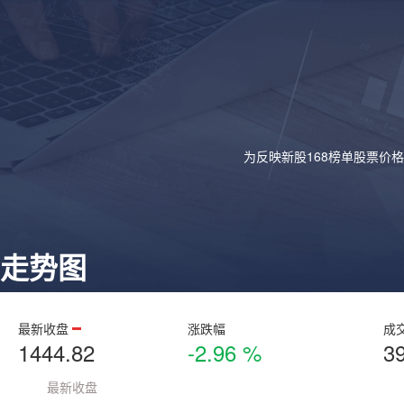
为反映新股168榜单股票价
走势图
最新收盘
涨跌幅
成
1444.82
-2.96 %
3