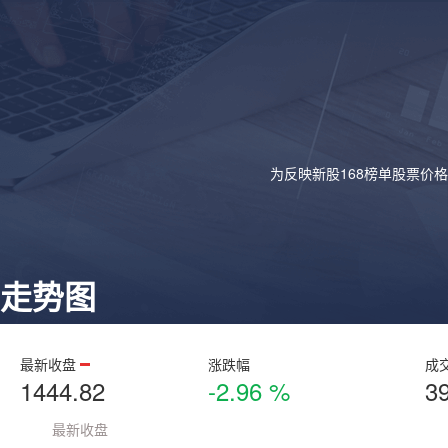
为反映新股168榜单股票价
走势图
最新收盘
涨跌幅
成
1444.82
-2.96 %
3