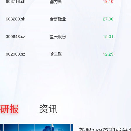
603716.sh
塞力斯
19.10
603260.sh
合盛硅业
27.90
300648.sz
星云股份
15.31
002900.sz
哈三联
12.29
研报
资讯
新股168首迎成分