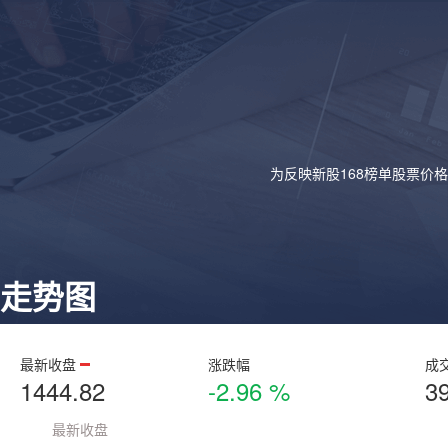
为反映新股168榜单股票价
走势图
最新收盘
涨跌幅
成
1444.82
-2.96 %
3