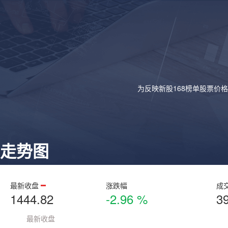
为反映新股168榜单股票价
走势图
最新收盘
涨跌幅
成
1444.82
-2.96 %
3