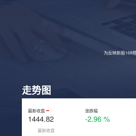
为反映新股168
走势图
最新收盘
涨跌幅
1444.82
-2.96 %