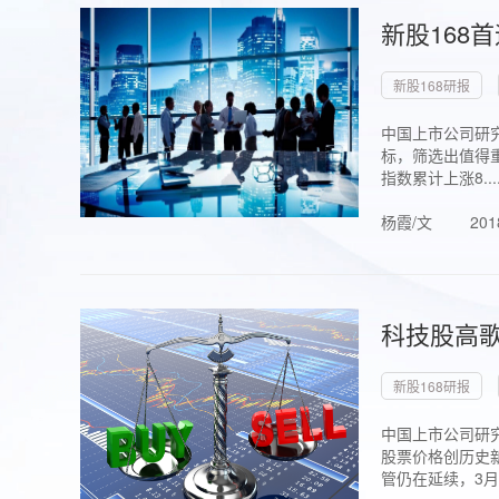
新股168
新股168研报
中国上市公司研究
标，筛选出值得重
指数累计上涨8...
杨霞/文
201
科技股高歌
新股168研报
中国上市公司研究
股票价格创历史新
管仍在延续，3月1.