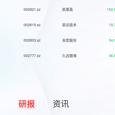
002821.sz
凯莱英
152.
002815.sz
崇达技术
18.
002803.sz
吉宏股份
34.
002777.sz
久远银海
36.
研报
资讯