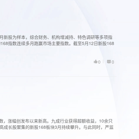
过3个月新股为样本，综合财务、机构增减持、特色调研等多项指
68指数连续多月跑赢市场主要指数。截至5月12日新股168
0
0
股指数，涨幅创发布以来新高。九成行业获得超额收益，10余只
高成长股聚集的新股168板块3月持续攀升。与此同时，严监