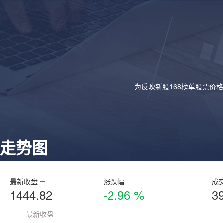
为反映新股168榜单股票价
走势图
最新收盘
涨跌幅
成
1444.82
-2.96 %
3