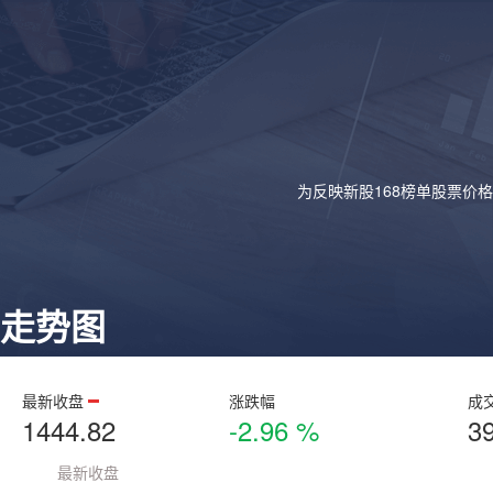
为反映新股168榜单股票价
走势图
最新收盘
涨跌幅
成
1444.82
-2.96 %
3