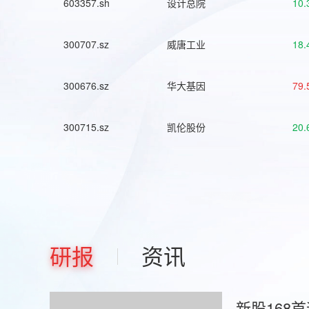
603357.sh
设计总院
10.
300707.sz
威唐工业
18.
300676.sz
华大基因
79.
300715.sz
凯伦股份
20.
研报
资讯
新股168