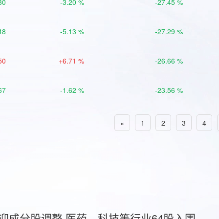
30
-3.20 %
-27.45 %
48
-5.13 %
-27.29 %
50
+6.71 %
-26.66 %
67
-1.62 %
-23.56 %
«
1
2
3
4
首迎成分股调整 医药、科技等行业64股入围