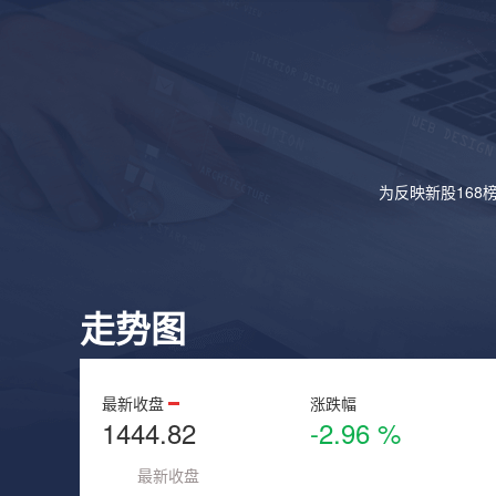
为反映新股168
走势图
最新收盘
涨跌幅
1444.82
-2.96 %