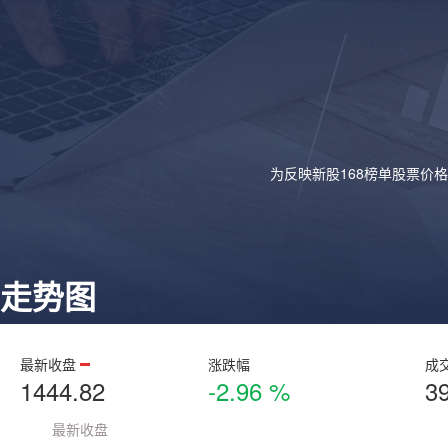
为反映新股168榜单股票价
走势图
最新收盘
涨跌幅
成
1444.82
-2.96 %
3