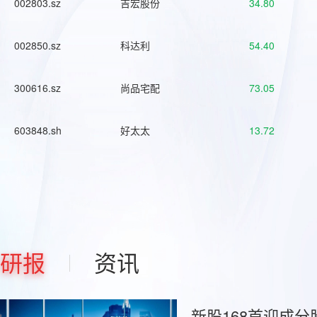
002803.sz
吉宏股份
34.80
002850.sz
科达利
54.40
300616.sz
尚品宅配
73.05
603848.sh
好太太
13.72
研报
资讯
新股168首迎成分