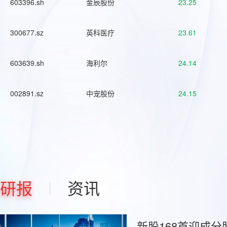
603396.sh
金辰股份
23.25
300677.sz
英科医疗
23.61
603639.sh
海利尔
24.14
002891.sz
中宠股份
24.15
研报
资讯
新股168首迎成分