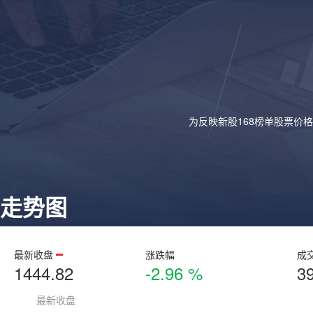
为反映新股168榜单股票价
走势图
最新收盘
涨跌幅
成
1444.82
-2.96 %
3