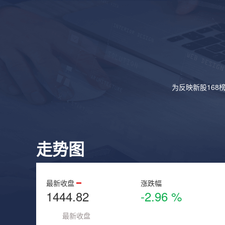
为反映新股168
走势图
最新收盘
涨跌幅
1444.82
-2.96 %