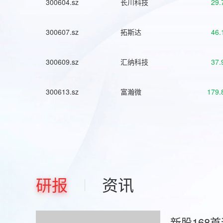
300604.sz
长川科技
29.
300607.sz
拓斯达
46.
300609.sz
汇纳科技
37.
300613.sz
富瀚微
179.
研报
资讯
新股168