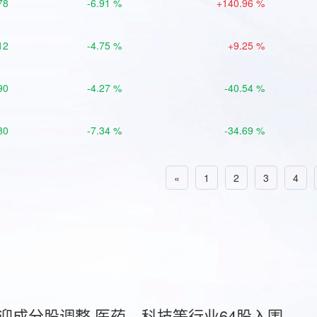
78
-6.91 %
+140.96 %
12
-4.75 %
+9.25 %
90
-4.27 %
-40.54 %
80
-7.34 %
-34.69 %
«
1
2
3
4
首迎成分股调整 医药、科技等行业64股入围