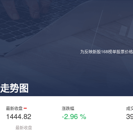
为反映新股168榜单股票价
走势图
最新收盘
涨跌幅
成
1444.82
-2.96 %
3