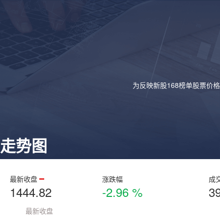
为反映新股168榜单股票价
走势图
最新收盘
涨跌幅
成
1444.82
-2.96 %
3