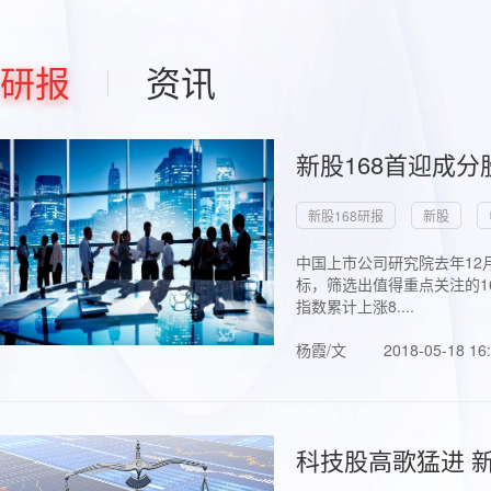
研报
资讯
新股168首迎成分
新股168研报
新股
中国上市公司研究院去年12
标，筛选出值得重点关注的1
指数累计上涨8....
杨霞/文
2018-05-18 16
科技股高歌猛进 新