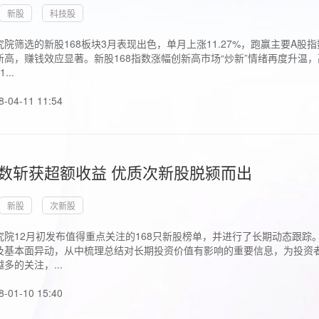
新股
科技股
院筛选的新股168板块3月表现出色，单月上涨11.27%，跑赢主要A
高，赚钱效应显著。新股168指数涨幅创新高市场“炒新”情绪再度升温，
..
8-04-11 11:54
指数斩获超额收益 优质次新股脱颍而出
新股
次新股
究院12月初发布值得重点关注的168只新股榜单，并进行了长期动态跟踪
及基本面异动，从中梳理总结对长期投资价值有影响的重要信息，为投资者
多的关注，...
8-01-10 15:40