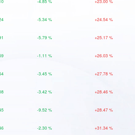
10
-4.85 %
+23.00 %
24
-5.34 %
+24.54 %
91
-5.79 %
+25.17 %
59
-1.11 %
+26.03 %
64
-3.45 %
+27.78 %
08
-3.42 %
+28.46 %
45
-9.52 %
+28.47 %
46
-2.30 %
+31.34 %