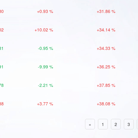
80
+0.93 %
+31.86 %
02
+10.02 %
+34.14 %
81
-0.95 %
+34.33 %
91
-9.99 %
+36.25 %
78
-2.21 %
+37.85 %
88
+3.77 %
+38.08 %
«
1
2
3