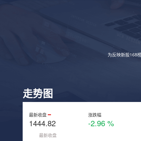
为反映新股168
走势图
最新收盘
涨跌幅
1444.82
-2.96 %