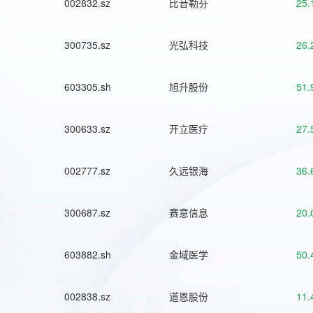
002832.sz
比音勒芬
25.
300735.sz
光弘科技
26.
603305.sh
旭升股份
51.
300633.sz
开立医疗
27.
002777.sz
久远银海
36.
300687.sz
赛意信息
20.
603882.sh
金域医学
50.
002838.sz
道恩股份
11.