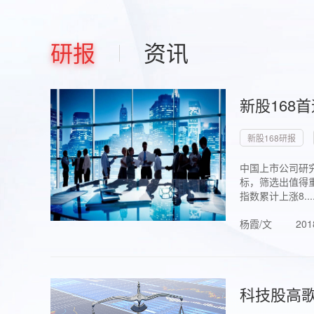
研报
资讯
新股168
新股168研报
中国上市公司研究
标，筛选出值得重
指数累计上涨8...
杨霞/文
201
科技股高歌