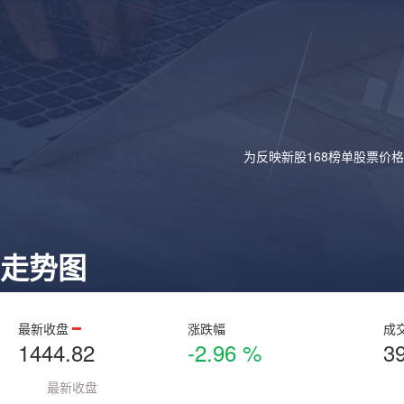
为反映新股168榜单股票价
走势图
最新收盘
涨跌幅
成
1444.82
-2.96 %
3