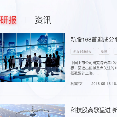
研报
资讯
新股168首迎成分
新股168研报
新股
中国上市公司研究院去年12
标，筛选出值得重点关注的1
指数累计上涨8....
杨霞/文
2018-05-18 16
科技股高歌猛进 新