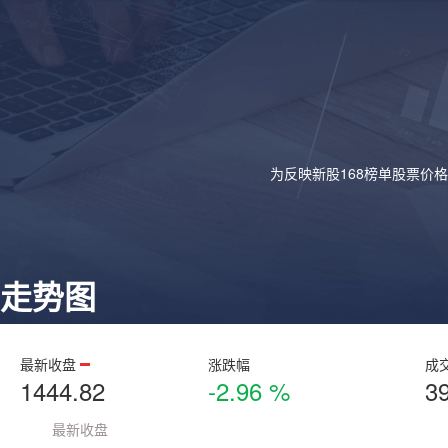
为反映新股168榜单股票价
走势图
最新收盘
涨跌幅
成
1444.82
-2.96 %
3