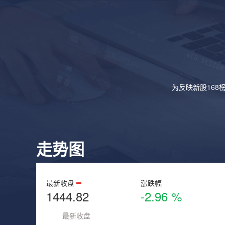
为反映新股168
走势图
最新收盘
涨跌幅
1444.82
-2.96 %