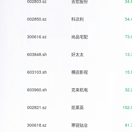
002803.sz
吉宏股份
34.
002850.sz
科达利
54.
300616.sz
尚品宅配
73.
603848.sh
好太太
13.
603103.sh
横店影视
15.
603960.sh
克来机电
32.
002821.sz
凯莱英
152.
300618.sz
寒锐钴业
81.