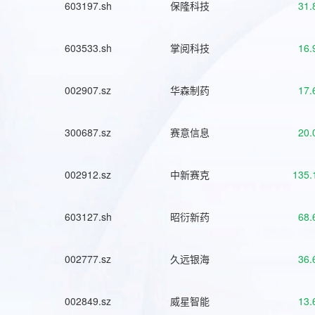
603197.sh
保隆科技
31.
603533.sh
掌阅科技
16.
002907.sz
华森制药
17.
300687.sz
赛意信息
20.
002912.sz
中新赛克
135.
603127.sh
昭衍新药
68.
002777.sz
久远银海
36.
002849.sz
威星智能
13.