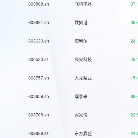
603868.sh
飞科电器
37.
603881.sh
数据港
39.
603639.sh
海利尔
24.
300523.sz
辰安科技
49.
603757.sh
大元泵业
15.
603659.sh
璞泰来
89.
603708.sh
家家悦
22.
002889.sz
东方嘉盛
24.